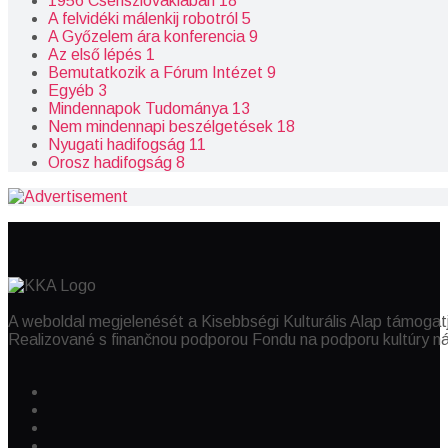
1956 Csehszlovákiában
18
A felvidéki málenkij robotról
5
A Győzelem ára konferencia
9
Az első lépés
1
Bemutatkozik a Fórum Intézet
9
Egyéb
3
Mindennapok Tudománya
13
Nem mindennapi beszélgetések
18
Nyugati hadifogság
11
Orosz hadifogság
8
A weboldal megjelenését a Kisebbségi Kulturális Alap támogat
Realizované s finančnou podporou Fondu na podporu kultúry n