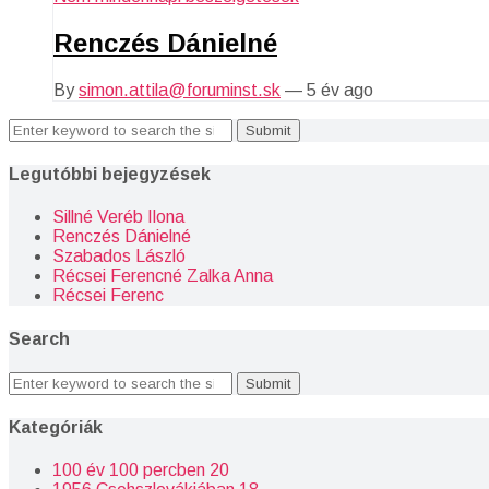
Renczés Dánielné
By
simon.attila@foruminst.sk
—
5 év ago
Search
for:
Legutóbbi bejegyzések
Sillné Veréb Ilona
Renczés Dánielné
Szabados László
Récsei Ferencné Zalka Anna
Récsei Ferenc
Search
Search
for:
Kategóriák
100 év 100 percben
20