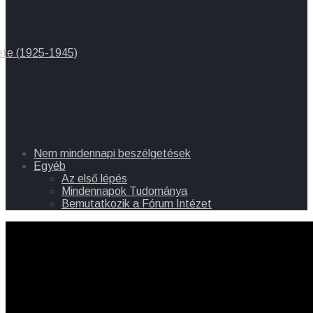
ete (1925-1945)
Nem mindennapi beszélgetések
Egyéb
Az első lépés
Mindennapok Tudománya
Bemutatkozik a Fórum Intézet