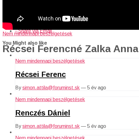
–
Share on Twitter
–
Share on Facebook
–
Share on Reddit
–
Share via Email
Nem mindennapi beszélgetések
You Might also like
Récsei Ferencné Zalka Anna
Nem mindennapi beszélgetések
Récsei Ferenc
By
simon.attila@foruminst.sk
—
5 év ago
Nem mindennapi beszélgetések
Renczés Dániel
By
simon.attila@foruminst.sk
—
5 év ago
Nem mindennapi beszélgetések