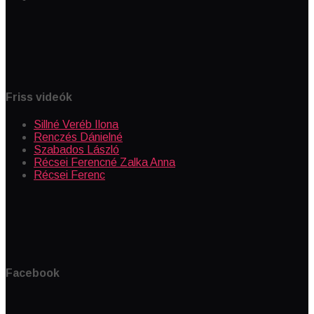
Friss videók
Sillné Veréb Ilona
Renczés Dánielné
Szabados László
Récsei Ferencné Zalka Anna
Récsei Ferenc
Facebook