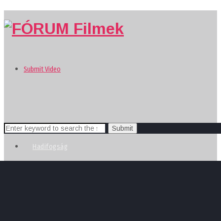
Submit Video
Search
for:
Hadifogság