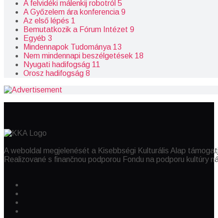
A felvidéki málenkij robotról
5
A Győzelem ára konferencia
9
Az első lépés
1
Bemutatkozik a Fórum Intézet
9
Egyéb
3
Mindennapok Tudománya
13
Nem mindennapi beszélgetések
18
Nyugati hadifogság
11
Orosz hadifogság
8
A weboldal megjelenését a Kisebbségi Kulturális Alap támogat
Realizované s finančnou podporou Fondu na podporu kultúry n