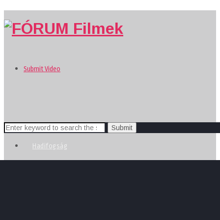
Submit Video
Search
for:
Hadifogság