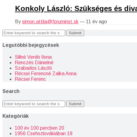
Konkoly László: Szükséges és divat
By
simon.attila@foruminst.sk
—
11 év ago
Search
for:
Legutóbbi bejegyzések
Sillné Veréb Ilona
Renczés Dánielné
Szabados László
Récsei Ferencné Zalka Anna
Récsei Ferenc
Search
Search
for:
Kategóriák
100 év 100 percben
20
1956 Csehszlovákiában
18