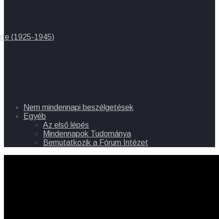
ete (1925-1945)
Nem mindennapi beszélgetések
Egyéb
Az első lépés
Mindennapok Tudománya
Bemutatkozik a Fórum Intézet