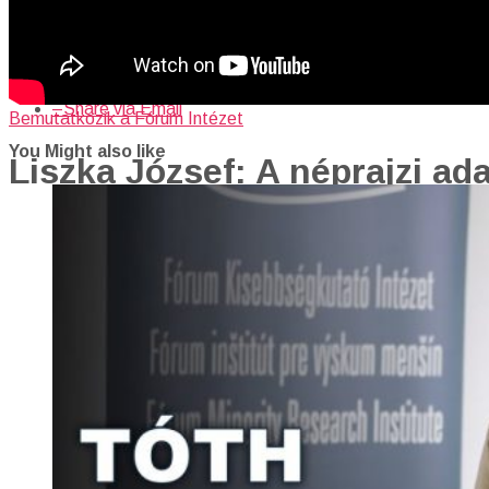
–
Share on Twitter
–
Share on Facebook
–
Share on Reddit
–
Share via Email
Bemutatkozik a Fórum Intézet
You Might also like
Liszka József: A néprajzi ad