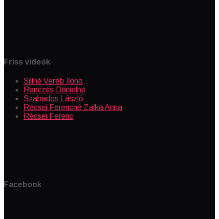
Friss videók
Sillné Veréb Ilona
Renczés Dánielné
Szabados László
Récsei Ferencné Zalka Anna
Récsei Ferenc
Facebook