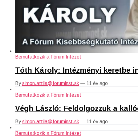
Bemutatkozik a Fórum Intézet
Tóth Károly: Intézményi keretbe i
By
simon.attila@foruminst.sk
—
11 év ago
Bemutatkozik a Fórum Intézet
Végh László: Feldolgozzuk a kall
By
simon.attila@foruminst.sk
—
11 év ago
Bemutatkozik a Fórum Intézet