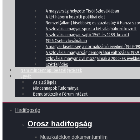
A magyarság helyzete Tisói Szlovákiában
A két háború közötti politikai élet
Nemzet(állam) kisebbség és gazdaság: A Hanza szöv
A szlovákiai magyar sport a két világháború között
A szlovákiai magyar sajtó 1945 és 1989-között
1956 Csehszlovákiában
A magyar kisebbség a normalizáció éveiben (1969-19
A szlovákiai magyarság demográfiai változásai 1989
Szlovákiai magyar civil mozgalmak a 2000-es évekbe
Szétfejlődés
Nem mindennapi beszélgetések
Egyéb
Az első lépés
Mindennapok Tudománya
Bemutatkozik a Fórum Intézet
Hadifogság
Orosz hadifogság
Muszkaföldön dokumentumfilm