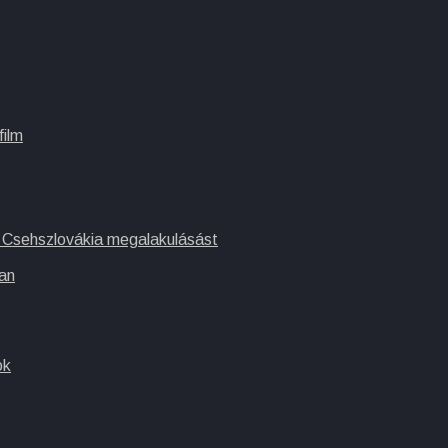
film
 Csehszlovákia megalakulásást
an
ok