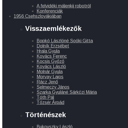
A felvidéki málenkij robotról
Konferenciák
1956 Csehszlovákiában
Visszaemlékezők
Bopkó Lászlóné Soóki Gitta
Dolník Erzsébet
Hrala Gyula
Kovács Ferenc
Kocsis Győző
Kovács László
Molnár Gyula
Morvay Lajos
Rácz Jenő
Selmeczy János
Szarka Gyuláné Sárközi Mária
Tóth Pál
Tőzsér Árpád
Történészek
Bukovszky László