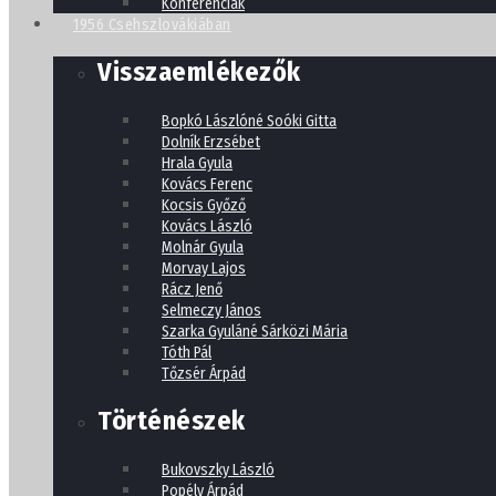
Konferenciák
1956 Csehszlovákiában
Visszaemlékezők
Bopkó Lászlóné Soóki Gitta
Dolník Erzsébet
Hrala Gyula
Kovács Ferenc
Kocsis Győző
Kovács László
Molnár Gyula
Morvay Lajos
Rácz Jenő
Selmeczy János
Szarka Gyuláné Sárközi Mária
Tóth Pál
Tőzsér Árpád
Történészek
Bukovszky László
Popély Árpád