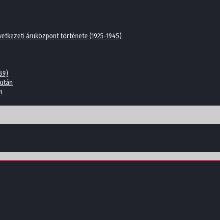
etkezeti áruközpont története (1925-1945)
89)
 után
n