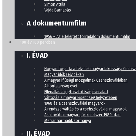
Simon Attila
Vajda Barnabás
A dokumentumfilm
1956 – Az elfelejtett forradalom dokumentumfilm
100 év 100 percben
I. ÉVAD
Hogyan fogadta a felvidék magyar lakossága Csehsz
Magyar idők Felvidéken
A magyar ifjúsági mozgalmak Csehszlovákiában
A hontalanság évei
Ellenállás a jogfosztottság évei alatt
Változás a magyar kisebbség helyzetében
1968 és a csehszlovákiai magyarok
A rendszerváltás és a csehszlovákiai magyarok
A szlovákiai magyar pártrendszer 1989 után
Mečiar harmadik kormánya
II. ÉVAD