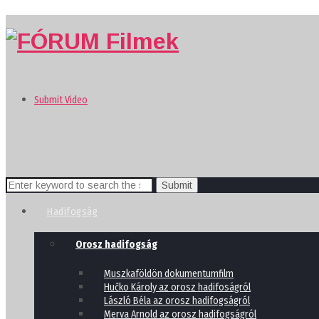
Submit Video
Search
for:
Hadifogság
Orosz hadifogság
Muszkaföldön dokumentumfilm
Hučko Károly az orosz hadifoságról
László Béla az orosz hadifogságról
Merva Arnold az orosz hadifogságról