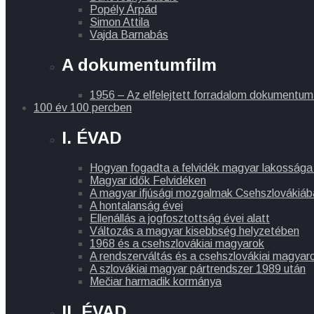
Popély Árpád
Simon Attila
Vajda Barnabás
A dokumentumfilm
1956 – Az elfelejtett forradalom dokumentum
100 év 100 percben
I. ÉVAD
Hogyan fogadta a felvidék magyar lakossága
Magyar idők Felvidéken
A magyar ifjúsági mozgalmak Csehszlovákiáb
A hontalanság évei
Ellenállás a jogfosztottság évei alatt
Változás a magyar kisebbség helyzetében
1968 és a csehszlovákiai magyarok
A rendszerváltás és a csehszlovákiai magyar
A szlovákiai magyar pártrendszer 1989 után
Mečiar harmadik kormánya
II. ÉVAD