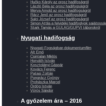
Hučko Károly az orosz hadifoságról
László Béla az orosz hadifogságról
Merva Arnold az orosz hadifogságról
Rácz Jenő az orosz hadifogságról
Sulci József az orosz hadifogságról
Simon Attila a felvidéki hadifoglyok sajátosság
Stark Tamás a GULAG/GUPVI táborokról
Nyugati hadifogság
Nyugati Fogságban dokumentumfilm
Alt Ernő
Csintalan Miklós
Horváth István
Kosztolányi Gáspár
Kovács Ferenc
Patasi Zoltán
Pongrácz György
Prohászka Marcel
Ördög István
Vörös Sándor
A győzelem ára – 2016