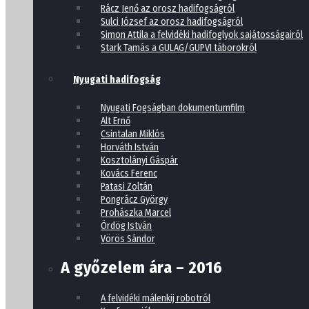
Rácz Jenő az orosz hadifogságról
Sulci József az orosz hadifogságról
Simon Attila a felvidéki hadifoglyok sajátosságairól
Stark Tamás a GULAG/GUPVI táborokról
Nyugati hadifogság
Nyugati Fogságban dokumentumfilm
Alt Ernő
Csintalan Miklós
Horváth István
Kosztolányi Gáspár
Kovács Ferenc
Patasi Zoltán
Pongrácz György
Prohászka Marcel
Ördög István
Vörös Sándor
A győzelem ára – 2016
A felvidéki málenkij robotról